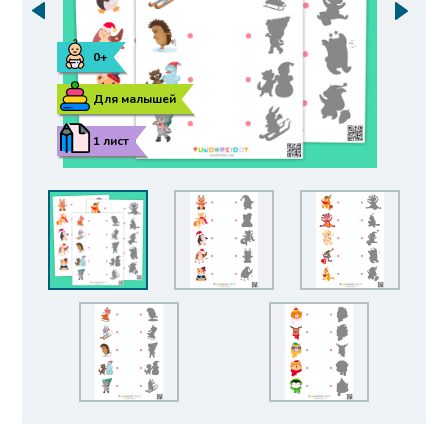
0+
Для малышей
1 лист