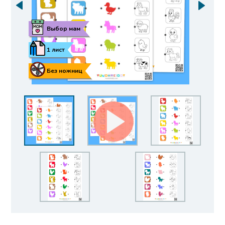
Выбор мам
1 лист
Без ножниц