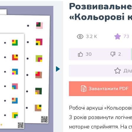
Розвивальне
«Кольорові 
3.2 K
73
30
2
Дод
Завантажити PDF
Робочі аркуші «Кольорові
3 років розвинути логічне
моторне сприйняття. На с