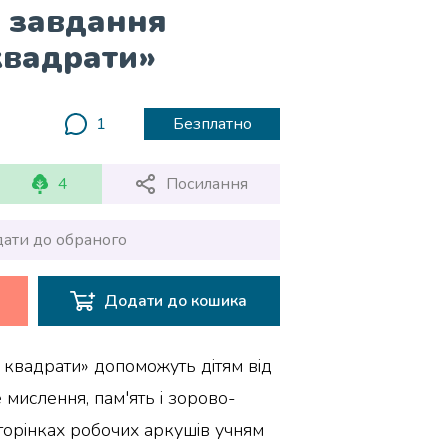
 завдання
квадрати»
1
Безплатно
4
Посилання
ати до обраного
Додати до кошика
 квадрати» допоможуть дітям від
 мислення, пам'ять і зорово-
торінках робочих аркушів учням