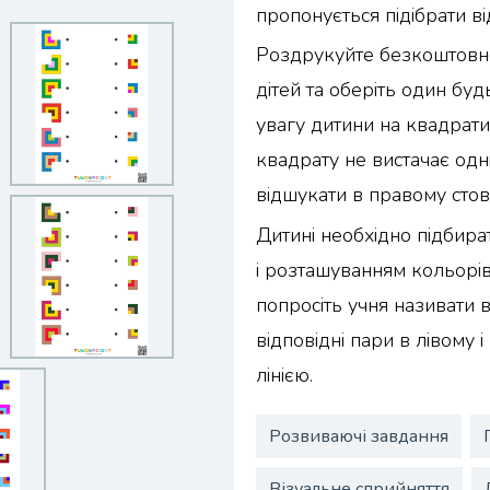
пропонується підібрати ві
Роздрукуйте безкоштовно
дітей та оберіть один буд
увагу дитини на квадрати
квадрату не вистачає одні
відшукати в правому стов
Дитині необхідно підбира
і розташуванням кольорів
попросіть учня називати в
відповідні пари в лівому 
лінією.
Розвиваючі завдання
Візуальне сприйняття