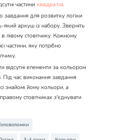
дсутні частини
квадратів
.
 завдання для розвитку логіки
ь-який аркуш із набору. Зверніть
 в лівому стовпчику. Кожному
єї частини, яку потрібно
пчику.
ти відсутні елементи за кольором
. Під час виконання завдання
сі знайомі йому кольори, а
і правому стовпчиках з'єднувати
Головоломки
Логіка
3-4 роки
Кольори