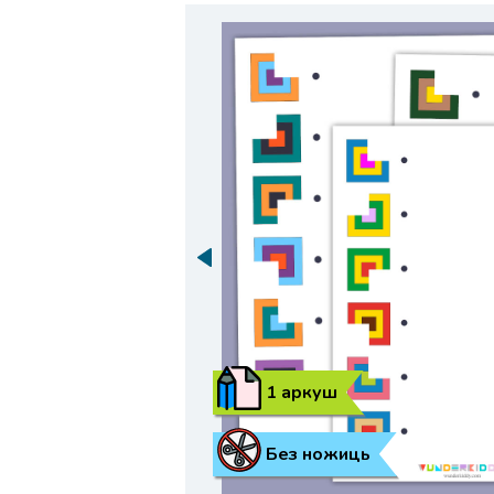
1 аркуш
Без ножиць