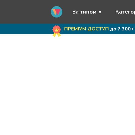
За типом
Категор
ПРЕМІУМ ДОСТУП
до 7 300+ 