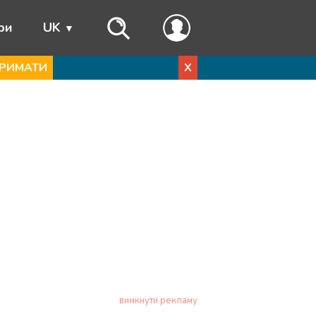
ри
UK
РИМАТИ
X
вимкнути рекламу