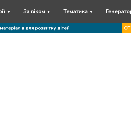
ії
За віком
Тематика
Генерато
матеріалів для розвитку дітей
ОТ