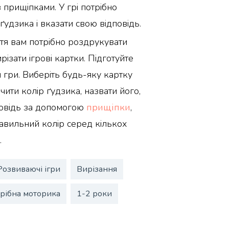
 прищіпками. У грі потрібно
ґудзика і вказати свою відповідь.
тя вам потрібно роздрукувати
ирізати ігрові картки. Підготуйте
 гри. Виберіть будь-яку картку
чити колір ґудзика, назвати його,
дповідь за допомогою
прищіпки
,
равильний колір серед кількох
.
Розвиваючі ігри
Вирізання
рібна моторика
1-2 роки