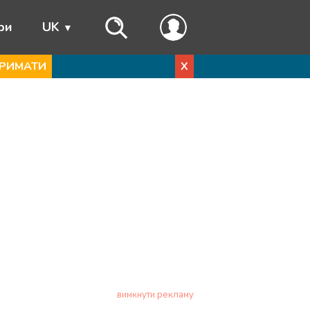
ри
UK
РИМАТИ
X
вимкнути рекламу