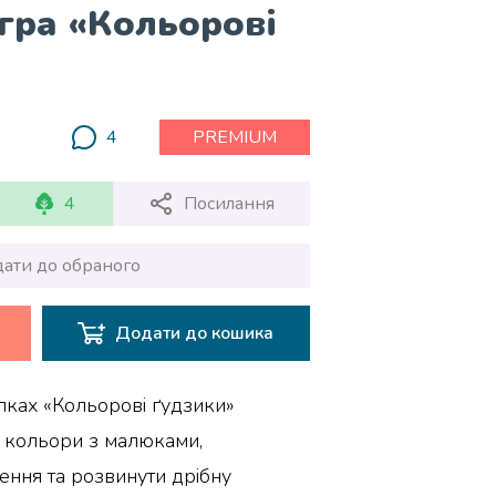
гра «Кольорові
4
PREMIUM
4
Посилання
ати до обраного
Додати до кошика
пках «Кольорові ґудзики»
 кольори з малюками,
ення та розвинути дрібну