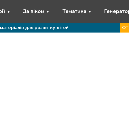
ії
За віком
Тематика
Генерато
матеріалів для розвитку дітей
ОТ