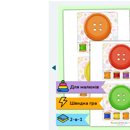
Для малюків
Швидка гра
2-в-1