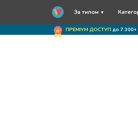
За типом
Категор
ПРЕМІУМ ДОСТУП
до 7 300+ 