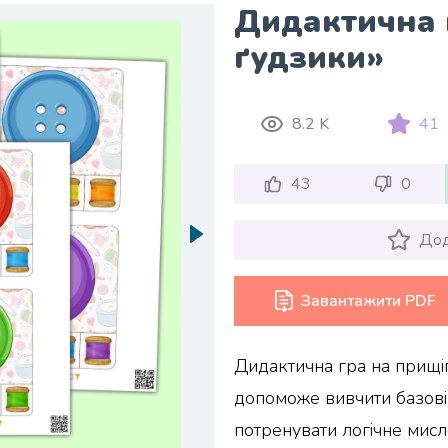
Дидактична 
ґудзики»
8.2 K
41
43
0
Дод
Завантажити PDF
Дидактична гра на прищі
допоможе вивчити базові
потренувати логічне мисл