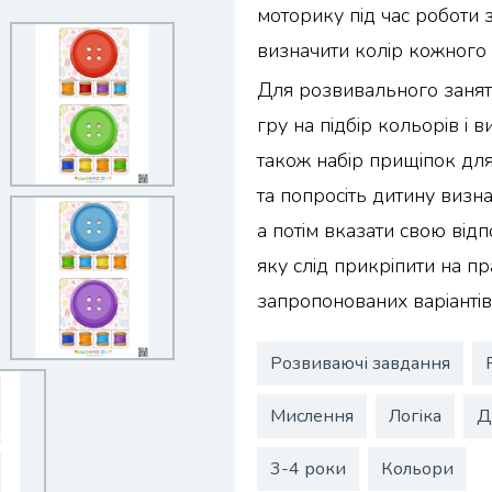
моторику під час роботи з
визначити колір кожного 
Для розвивального занят
гру на підбір кольорів і в
також набір прищіпок для
та попросіть дитину визна
а потім вказати свою ві
яку слід прикріпити на п
запропонованих варіантів
Розвиваючі завдання
Мислення
Логіка
Д
3-4 роки
Кольори