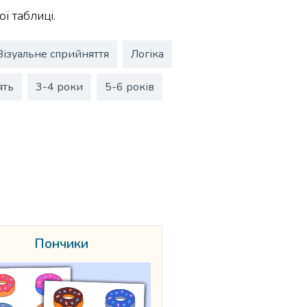
ї таблиці.
Візуальне сприйняття
Логіка
ять
3-4 роки
5-6 років
Пончики