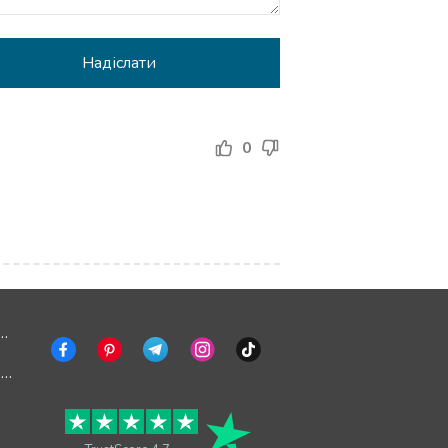
0
омити про помилку
Вимкнути рекламу