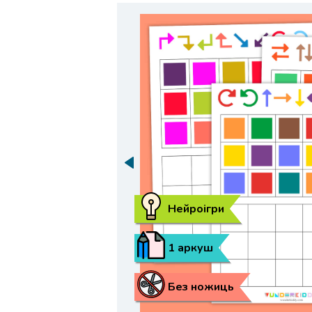
Нейроігри
1 аркуш
Без ножиць