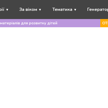
ії
За віком
Тематика
Генерато
матеріалів для розвитку дітей
ОТ