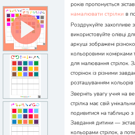
років пропонується зістав
намалювати стрілки
в по
Роздрукуйте захопливе за
використовуйте олівці д
аркуші зображені різноко
кольоровими комірками т
для малювання стрілок. З
сторінок із різними завда
розташуванням кольорів т
Зверніть увагу учня на ве
стрілка має свій унікальн
подивитися на таблицю з
Завдання дитини — зістав
кольорами стрілок, а поті