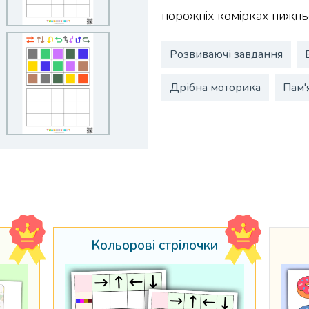
порожніх комірках нижньо
Розвиваючі завдання
Дрібна моторика
Пам'
Кольорові стрілочки