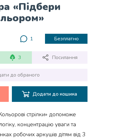
ра «Підбери
ольором»
1
Безплатно
3
Посилання
ати до обраного
Додати до кошика
Кольорові стрілки» допоможе
огіку, концентрацію уваги та
інках робочих аркушів дітям від 3