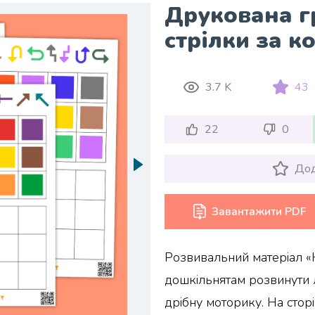
Друкована г
стрілки за к
3.7 K
43
22
0
Дод
Завантажити PDF
Розвивальний матеріал «
дошкільнятам розвинути л
дрібну моторику. На стор