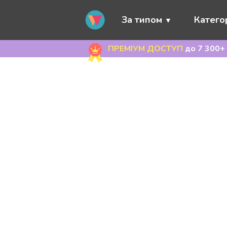
За типом
Категор
ПРЕМІУМ ДОСТУП
до 7 300+ 