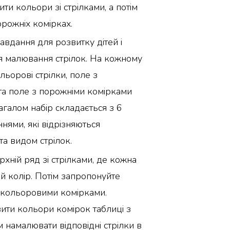
ити кольори зі стрілками, а потім
рожніх комірках.
вдання для розвитку дітей і
ля малювання стрілок. На кожному
льорові стрілки, поле з
а поле з порожніми комірками
агалом набір складається з 6
ннями, які відрізняються
а видом стрілок.
рхній ряд зі стрілками, де кожна
ий колір. Потім запропонуйте
 кольоровими комірками.
ити кольори комірок таблиці з
м намалювати відповідні стрілки в