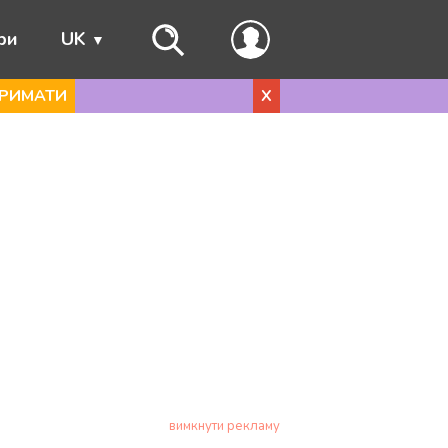
ри
UK
РИМАТИ
X
вимкнути рекламу