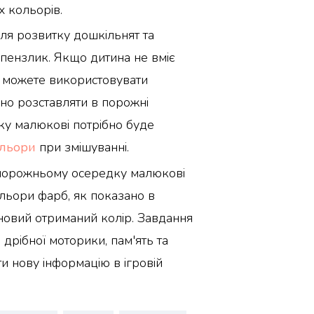
х кольорів.
ля розвитку дошкільнят та
 пензлик. Якщо дитина не вміє
 можете використовувати
бно розставляти в порожні
ку малюкові потрібно буде
льори
при змішуванні.
 порожньому осередку малюкові
льори фарб, як показано в
и новий отриманий колір. Завдання
дрібної моторики, пам'ять та
ти нову інформацію в ігровій