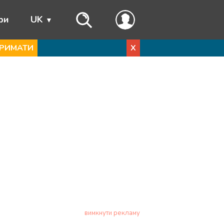
ри
UK
РИМАТИ
X
вимкнути рекламу