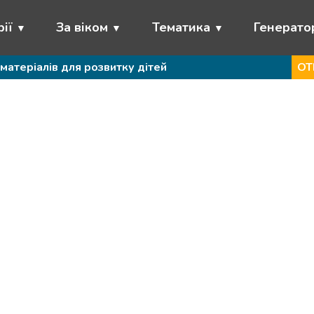
ії
За віком
Тематика
Генерато
матеріалів для розвитку дітей
ОТ