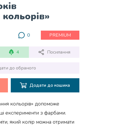
юків
 кольорів»
0
PREMIUM
4
Посилання
ати до обраного
Додати до кошика
ання кольорів» допоможе
ші експерименти з фарбами.
іти, який колір можна отримати