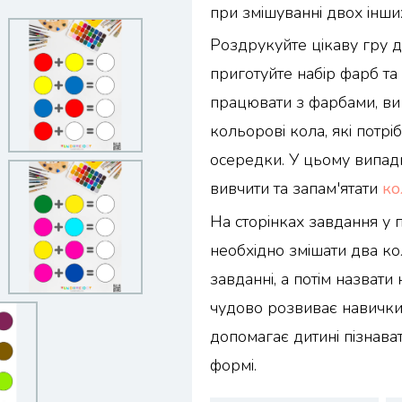
при змішуванні двох інши
Роздрукуйте цікаву гру д
приготуйте набір фарб та
працювати з фарбами, ви
кольорові кола, які потрі
осередки. У цьому випад
вивчити та запам'ятати
ко
На сторінках завдання у
необхідно змішати два ко
завданні, а потім назват
чудово розвиває навички 
допомагає дитині пізнава
формі.