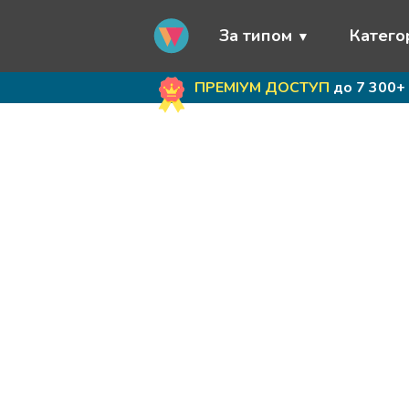
За типом
Категор
ПРЕМІУМ ДОСТУП
до 7 300+ 