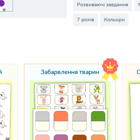
Розвиваючі завдання
7 років
Кольори
й
Забарвлення тварин
О