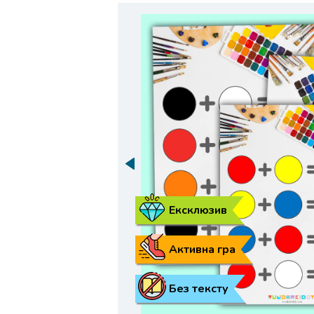
Ексклюзив
Активна гра
Без тексту