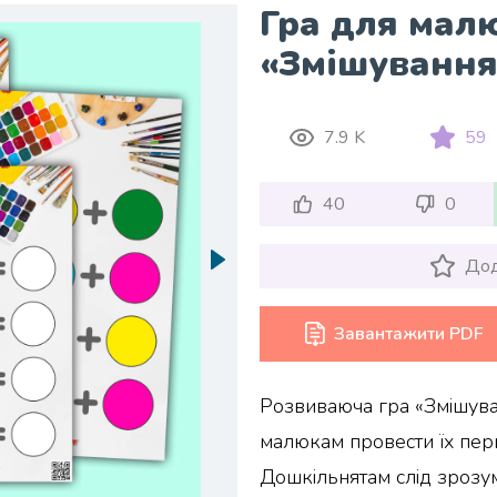
Гра для мал
«Змішування
7.9 K
59
40
0
Дод
Завантажити PDF
Розвиваюча гра «Змішув
малюкам провести їх пер
Дошкільнятам слід зрозум