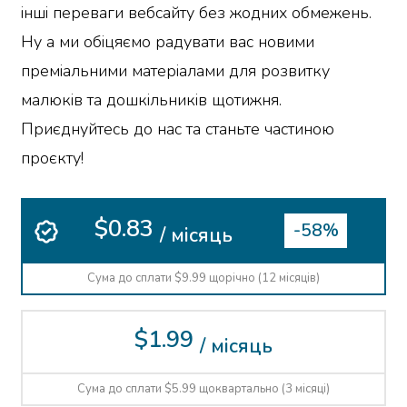
інші переваги вебсайту без жодних обмежень.
Ну а ми обіцяємо радувати вас новими
преміальними матеріалами для розвитку
малюків та дошкільників щотижня.
Приєднуйтесь до нас та станьте частиною
проєкту!
$0.83
-58%
/ місяць
Сума до сплати $9.99 щорічно (12 місяців)
$1.99
/ місяць
Сума до сплати $5.99 щоквартально (3 місяці)