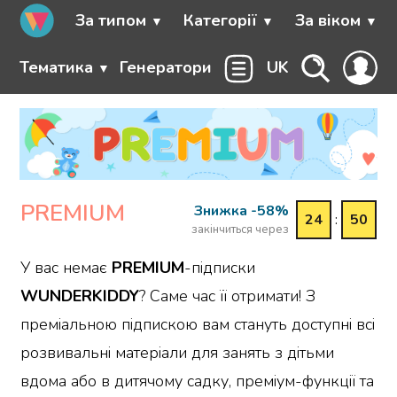
За типом
Категорії
За віком
Тематика
Генератори
UK
PREMIUM
Знижка -58%
24
:
50
закінчиться через
У вас немає
PREMIUM
-підписки
WUNDERKIDDY
? Саме час її отримати! З
преміальною підпискою вам стануть доступні всі
розвивальні матеріали для занять з дітьми
вдома або в дитячому садку, преміум-функції та