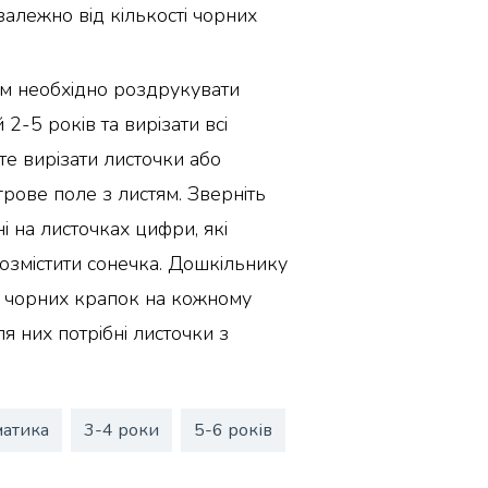
залежно від кількості чорних
ам необхідно роздрукувати
 2-5 років та вирізати всі
е вирізати листочки або
грове поле з листям. Зверніть
і на листочках цифри, які
змістити сонечка. Дошкільнику
ь чорних крапок на кожному
ля них потрібні листочки з
атика
3-4 роки
5-6 років