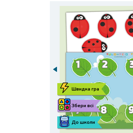
Швидка гра
Збери всі
До школи