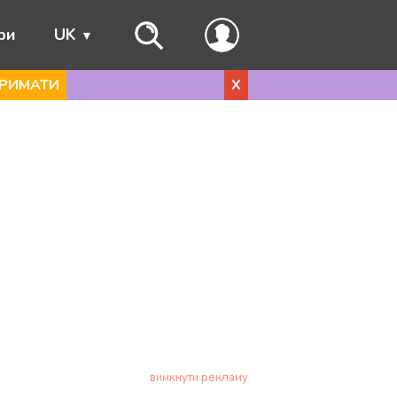
ри
UK
РИМАТИ
X
вимкнути рекламу