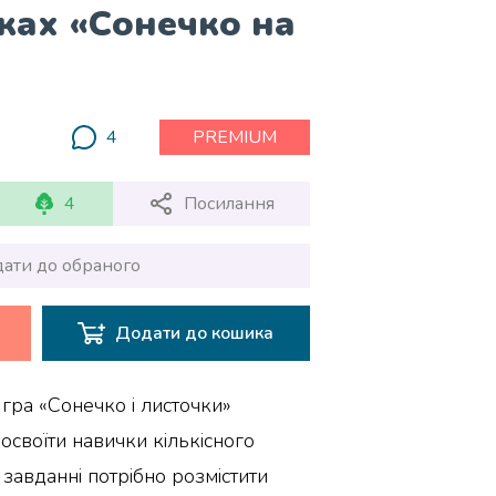
чках «Сонечко на
4
PREMIUM
4
Посилання
ати до обраного
Додати до кошика
гра «Сонечко і листочки»
своїти навички кількісного
 завданні потрібно розмістити