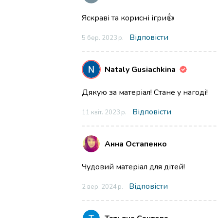
Яскраві та корисні ігри👍
Відповісти
5 бер. 2023 р.
Nataly Gusiachkina
Дякую за матеріал! Стане у нагоді!
Відповісти
11 квіт. 2023 р.
Анна Остапенко
Чудовий матеріал для дітей!
Відповісти
2 вер. 2024 р.