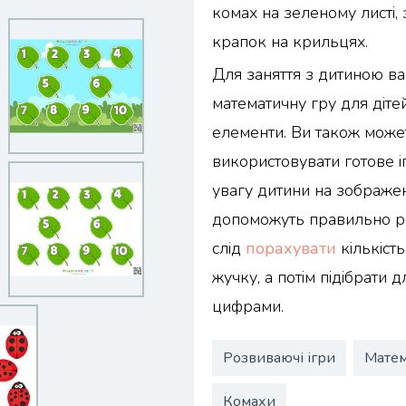
комах на зеленому листі, 
крапок на крильцях.
Для заняття з дитиною в
математичну гру для дітей
елементи. Ви також может
використовувати готове і
увагу дитини на зображен
допоможуть правильно ро
слід
порахувати
кількіст
жучку, а потім підібрати д
цифрами.
Розвиваючі ігри
Матем
Комахи