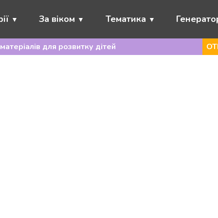
ії
За віком
Тематика
Генерато
матеріалів для розвитку дітей
ОТ