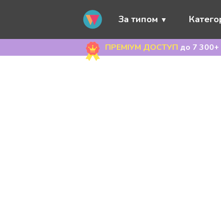
За типом
Категор
ПРЕМІУМ ДОСТУП
до 7 300+ 