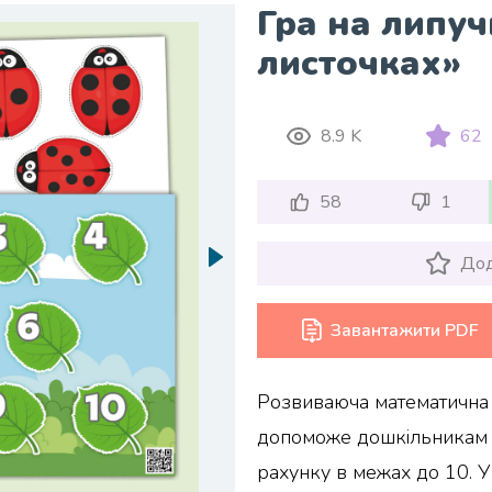
Гра на липу
листочках»
8.9 K
62
58
1
Дод
Завантажити PDF
Розвиваюча математична 
допоможе дошкільникам о
рахунку в межах до 10. У