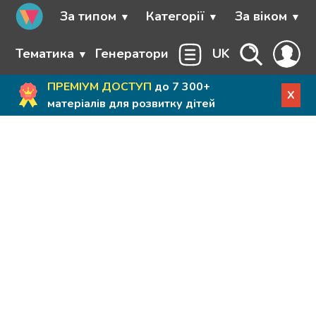
За типом
Категорії
За віком
Тематика
Генератори
UK
ПРЕМІУМ ДОСТУП
до 7 300+
X
матеріалів для розвитку дітей