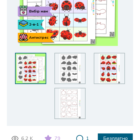
Вибір мам
2-в-1
Антистрес
6.2 K
79
1
Безплатно