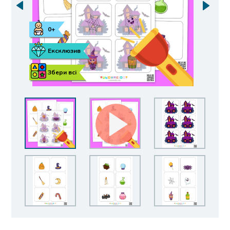
0+
Ексклюзив
Збери всі