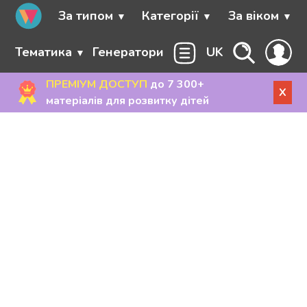
За типом
Категорії
За віком
Тематика
Генератори
UK
ПРЕМІУМ ДОСТУП
до 7 300+
X
матеріалів для розвитку дітей