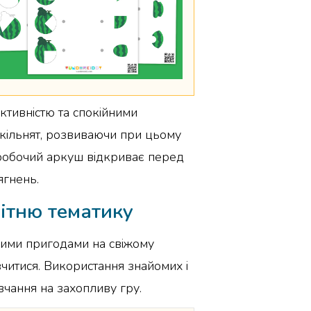
ктивністю та спокійними
шкільнят, розвиваючи при цьому
й робочий аркуш відкриває перед
ягнень.
ітню тематику
елими пригодами на свіжому
 вчитися. Використання знайомих і
вчання на захопливу гру.