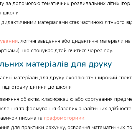
у за допомогою тематичних розвивальних літніх ігор з
я школи.
и дидактичними матеріалами стає частиною літнього ві
тування
, логічні завдання або дидактичні матеріали н
ртками), що спонукає дітей вчитися через гру.
льних матеріалів для друку
ивальні матеріали для друку охоплюють широкий спек
а підготовку дитини до школи:
івняння об’єктів, класифікацію або сортування предм
ислення та формування базових аналітичних здібносте
навичок письма та
графомоторики
;
вдання для практики рахунку, освоєння математичних по