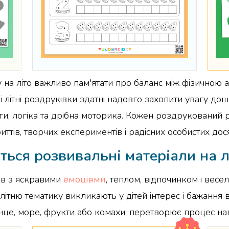
на літо важливо пам'ятати про баланс між фізичною а
і літні роздруківки здатні надовго захопити увагу до
ваги, логіка та дрібна моторика. Кожен роздруковани
иттів, творчих експериментів і радісних особистих дос
ться розвивальні матеріали на л
ів з яскравими
емоціями
, теплом, відпочинком і вес
 літню тематику викликають у дітей інтерес і бажання
онце, море, фрукти або комахи, перетворює процес на