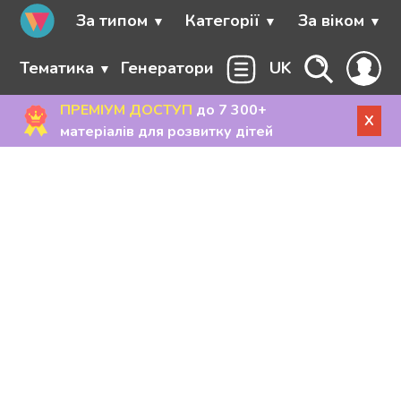
За типом
Категорії
За віком
Тематика
Генератори
UK
ПРЕМІУМ ДОСТУП
до 7 300+
X
матеріалів для розвитку дітей