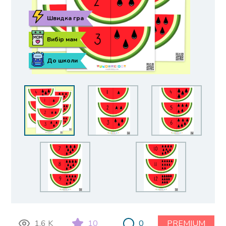
Швидка гра
Вибір мам
До школи
1.6 K
10
0
PREMIUM