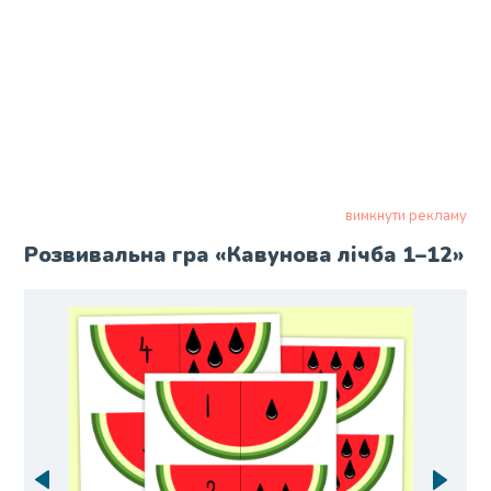
вимкнути рекламу
Розвивальна гра «Кавунова лічба 1–12»