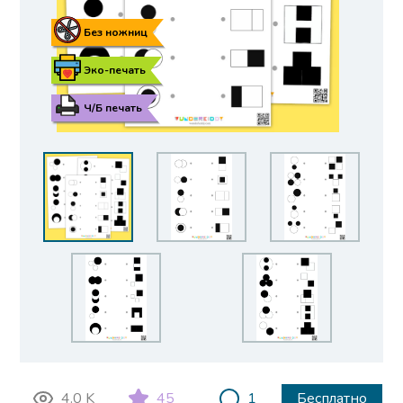
Без ножниц
Эко-печать
Ч/Б печать
4.0 K
45
1
Бесплатно