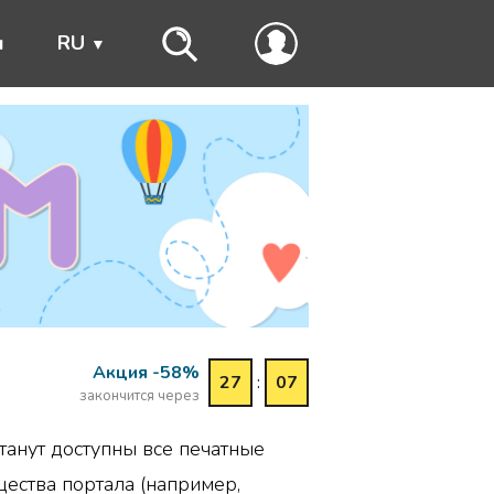
ы
RU
Акция -58%
27
:
07
закончится через
танут доступны все печатные
ества портала (например,