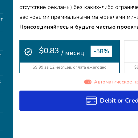
т
отсутствие рекламы) без каких-либо огранич
вас новыми премиальными материалами мини
т
Присоединяйтесь и будьте частью проекта
$0.83
-58%
/ месяц
я
$9.99 за 12 месяцев, оплата ежегодно
$
х
Автоматическое п
Debit or Cred