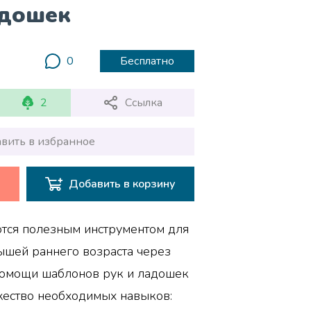
дошек
0
Бесплатно
2
Ссылка
вить в избранное
Добавить в корзину
тся полезным инструментом для
ышей раннего возраста через
 помощи шаблонов рук и ладошек
жество необходимых навыков: