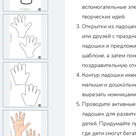
вспомогательные эл
творческих идей.
Открытки из ладоше
или друзей с праздн
ладошки и предложит
шаблоне, а затем по
поздравительную от
Контур ладошки имее
малыши и дошкольни
вырезать ножницами
Проводите активные
ладошек для развити
детей. Придумайте п
где дети смогут бега