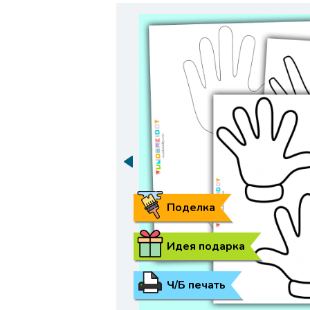
Поделка
Идея подарка
Ч/Б печать