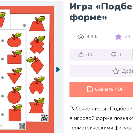
Игра «Подбе
форме»
4.3 K
43
30
1
Доба
Скачать PDF
Рабочие листы «Подбери 
в игровой форме познак
геометрическими фигурам