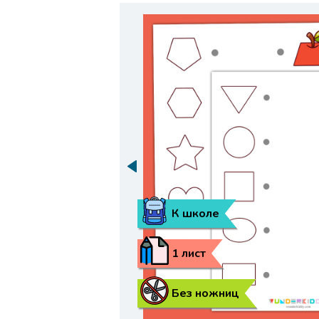
К школе
1 лист
Без ножниц