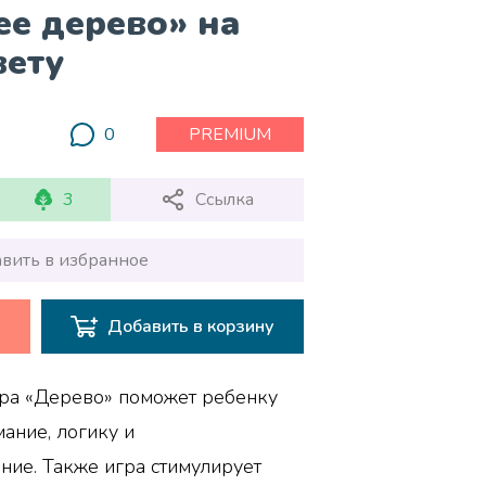
ее дерево» на
вету
0
PREMIUM
3
Ссылка
вить в избранное
Добавить в корзину
ра «Дерево» поможет ребенку
ание, логику и
ие. Также игра стимулирует