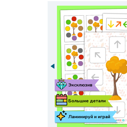
Эксклюзив
Большие детали
Ламинируй и играй