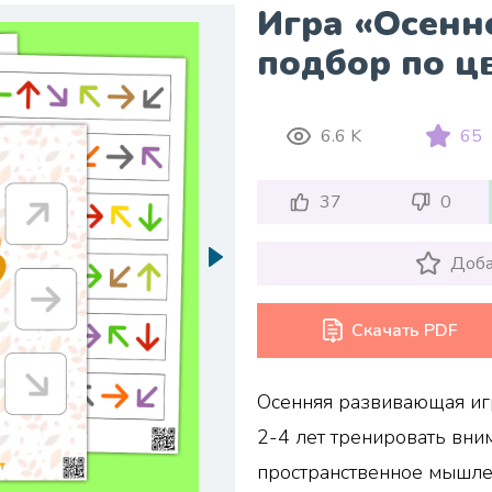
Игра «Осенн
подбор по ц
6.6 K
65
37
0
Доба
Скачать PDF
Осенняя развивающая иг
2-4 лет тренировать вним
пространственное мышлен