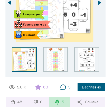
Нейроигра
Групповая игра
К школе
5.0 K
88
5
Бесплатно
48
0
5
Ссылка