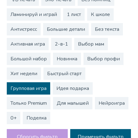
Ламинируй и играй
1 лист
К школе
Антистресс
Большие детали
Без текста
Активная игра
2-в-1
Выбор мам
Большой набор
Новинка
Выбор профи
Хит недели
Быстрый старт
Групповая игра
Идея подарка
Только Premium
Для малышей
Нейроигра
0+
Поделка
Сбросить фильтр