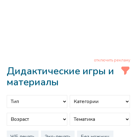
отключить рекламу
Дидактические игры и
материалы
Ч/Б печать
Эко-печать
Без ножниц