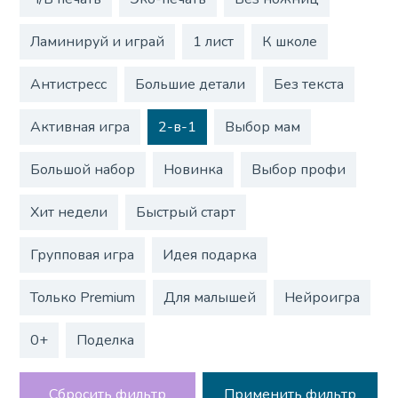
Ламинируй и играй
1 лист
К школе
Антистресс
Большие детали
Без текста
Активная игра
2-в-1
Выбор мам
Большой набор
Новинка
Выбор профи
Хит недели
Быстрый старт
Групповая игра
Идея подарка
Только Premium
Для малышей
Нейроигра
0+
Поделка
Сбросить фильтр