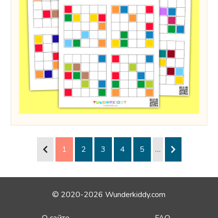
1
2
3
4
5
…
© 2020-2026 Wunderkiddy.com
О сайте
FAQ