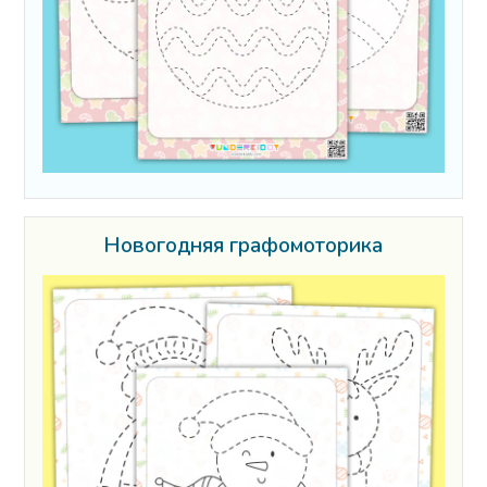
Новогодняя графомоторика