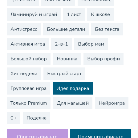
Ламинируй и играй
1 лист
К школе
Антистресс
Большие детали
Без текста
Активная игра
2-в-1
Выбор мам
Большой набор
Новинка
Выбор профи
Хит недели
Быстрый старт
Групповая игра
Идея подарка
Только Premium
Для малышей
Нейроигра
0+
Поделка
Сбросить фильтр