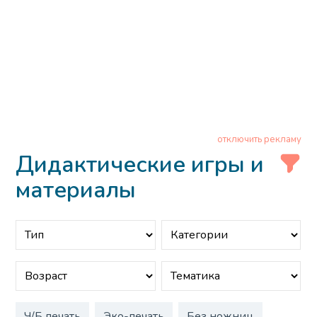
отключить рекламу
Дидактические игры и
материалы
Ч/Б печать
Эко-печать
Без ножниц