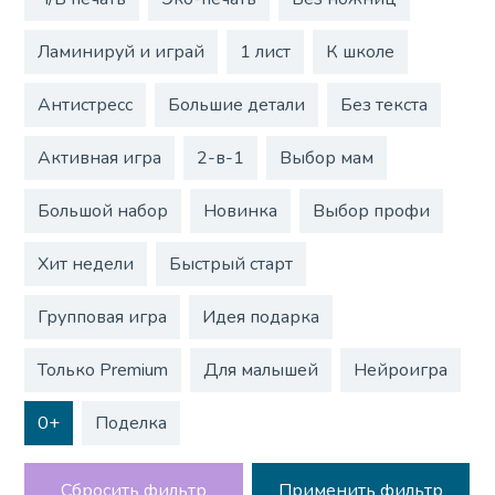
Ламинируй и играй
1 лист
К школе
Антистресс
Большие детали
Без текста
Активная игра
2-в-1
Выбор мам
Большой набор
Новинка
Выбор профи
Хит недели
Быстрый старт
Групповая игра
Идея подарка
Только Premium
Для малышей
Нейроигра
0+
Поделка
Сбросить фильтр