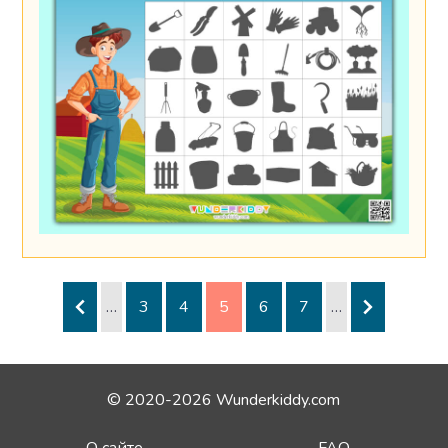
…
3
4
5
6
7
…
© 2020-2026 Wunderkiddy.com
О сайте
FAQ