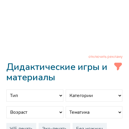
отключить рекламу
Дидактические игры и
материалы
Ч/Б печать
Эко-печать
Без ножниц