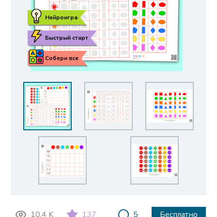
Нейроигра
Быстрый старт
Собери все
10.4 K
137
5
Бесплатно