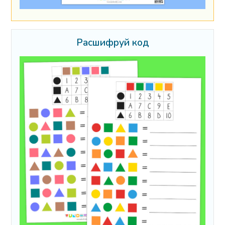
Расшифруй код