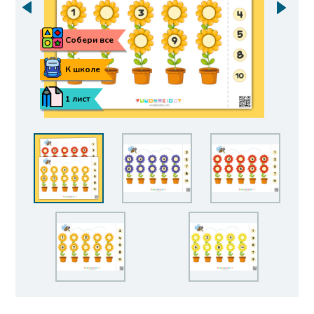
Собери все
К школе
1 лист