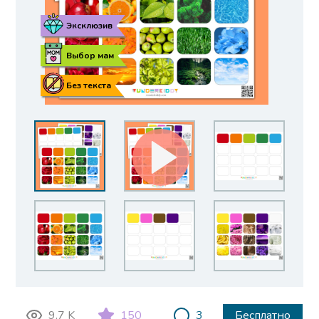
Эксклюзив
Выбор мам
Без текста
9.7 K
150
3
Бесплатно