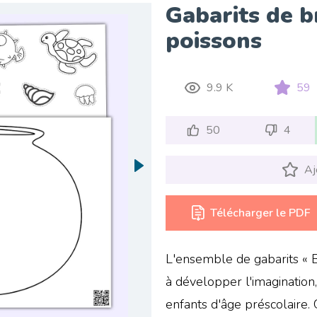
Gabarits de b
poissons
9.9 K
59
50
4
Aj
Télécharger le PDF
L'ensemble de gabarits « B
à développer l'imagination, 
enfants d'âge préscolaire. 