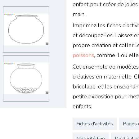
enfant peut créer de jolies
main.
Imprimez les fiches d’activ
et découpez-les. Laissez e
propre création et coller 
poissons
, comme il ou elle
Cet ensemble de modèles es
créatives en maternelle. C
bricolage, et les enseign
petite exposition pour met
enfants.
Fiches d'activités
Pages 
Motricité fine
De 3 à 4 a