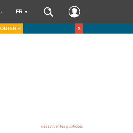
s
FR
OBTENIR
X
désactiver les publicités