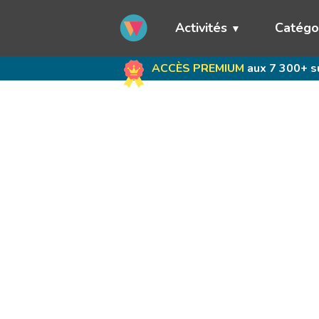
Activités
Catégo
ACCÈS PREMIUM
aux 7 300+ su