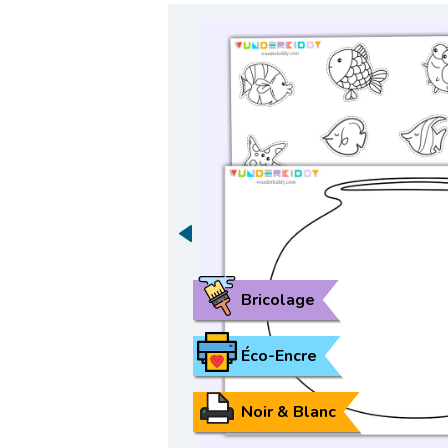
Bricolage
Éco-Encre
Noir & Blanc