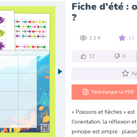
Fiche d'été :
?
2.2 K
13
17
0
Aj
Télécharger le PDF
« Poissons et flèches » est
l'orientation, la réflexion 
principe est simple : plac