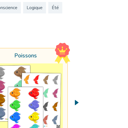
onscience
Logique
Été
Poissons