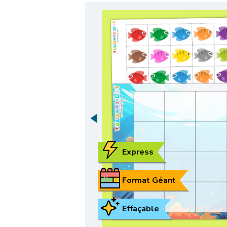
Express
Format Géant
Effaçable