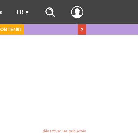
s
FR
OBTENIR
X
désactiver les publicités