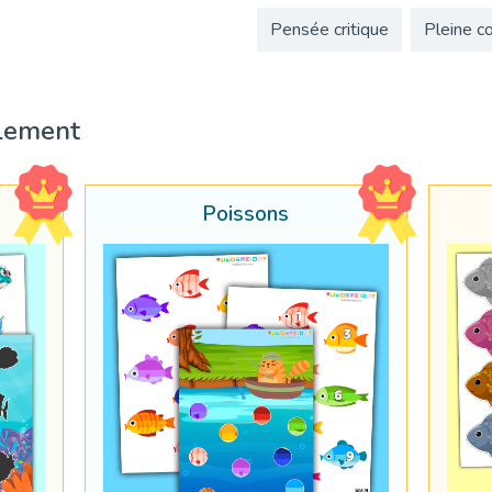
Pensée critique
Pleine c
lement
Poissons