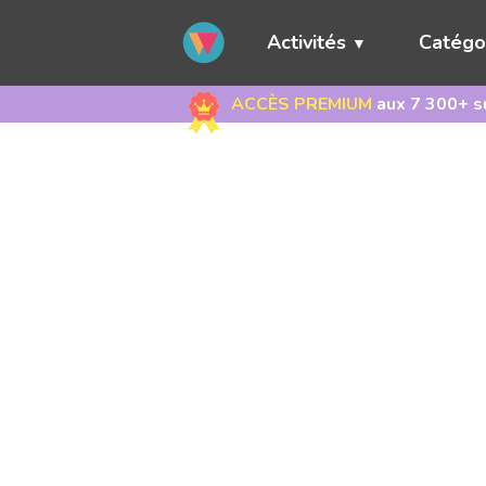
Activités
Catégo
ACCÈS PREMIUM
aux 7 300+ su