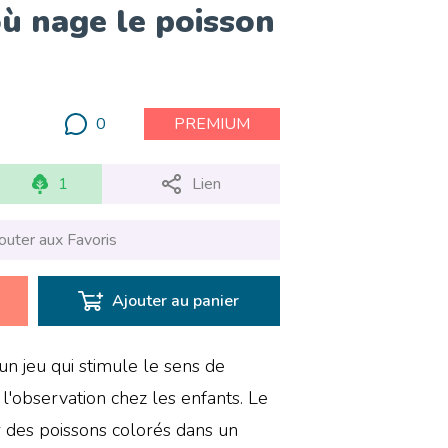
 où nage le poisson
0
PREMIUM
1
Lien
outer aux Favoris
Ajouter au panier
 un jeu qui stimule le sens de
et l'observation chez les enfants. Le
er des poissons colorés dans un