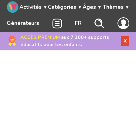
Activités
Catégories
Âges
Thèmes
Générateurs
FR
ACCÈS PREMIUM
aux 7 300+ supports
X
éducatifs pour les enfants