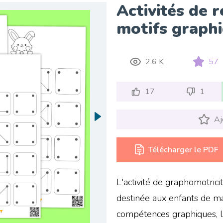
Activités de 
motifs graph
2.6 K
57
17
1
Aj
Télécharger le PDF
L'activité de graphomotricit
destinée aux enfants de m
compétences graphiques, l'