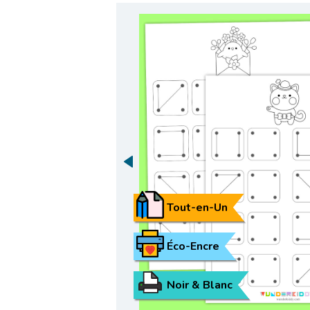
Tout-en-Un
Éco-Encre
Noir & Blanc