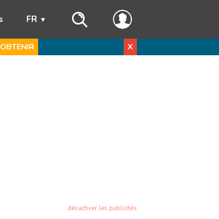
s
FR
OBTENIR
X
désactiver les publicités