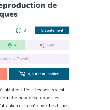
reproduction de
iques
0
Gratuitement
4
Lien
outer aux Favoris
Ajouter au panier
é intitulée « Relie les points » est
aternelle pour développer les
attention et la mémoire. Les fiches