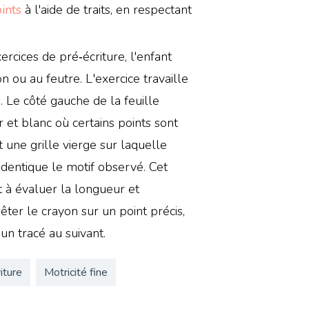
oints
à l'aide de traits, en respectant
rcices de pré‑écriture, l'enfant
n ou au feutre. L'exercice travaille
s. Le côté gauche de la feuille
 et blanc où certains points sont
st une grille vierge sur laquelle
'identique le motif observé. Cet
t à évaluer la longueur et
rrêter le crayon sur un point précis,
un tracé au suivant.
iture
Motricité fine