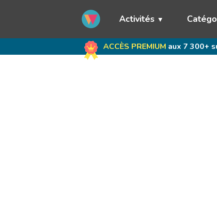
Activités
Catégo
ACCÈS PREMIUM
aux 7 300+ su