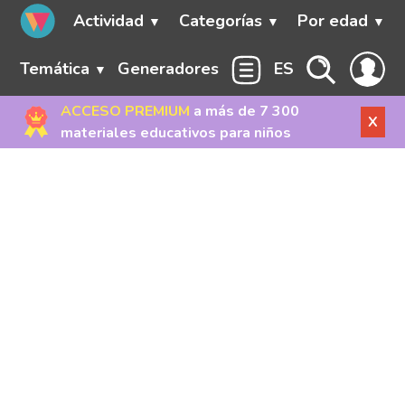
Actividad
Categorías
Por edad
Temática
Generadores
ES
ACCESO PREMIUM
a más de 7 300
X
materiales educativos para niños