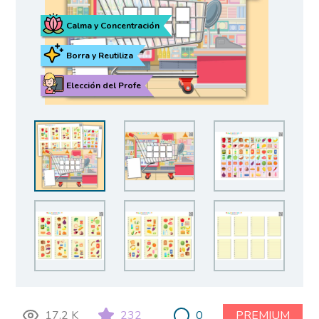
Calma y Concentración
Borra y Reutiliza
Elección del Profe
17.2 K
232
0
PREMIUM