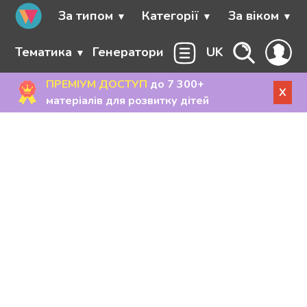
За типом
Категорії
За віком
Тематика
Генератори
UK
ПРЕМІУМ ДОСТУП
до 7 300+
X
матеріалів для розвитку дітей