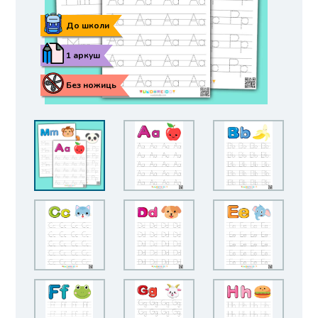
До школи
1 аркуш
Без ножиць