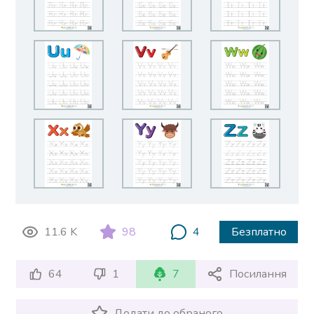
11.6 K
98
4
Безплатно
64
1
7
Посилання
Додати до обраного