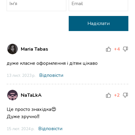
Maria Tabas
+4
дуже класне оформлення і дітям цікаво
Відповісти
13 лист. 2023 р.
NaTaLkA
+2
Це просто знахідка😍
Дуже зручно‼️
Відповісти
15 лют. 2024 р.