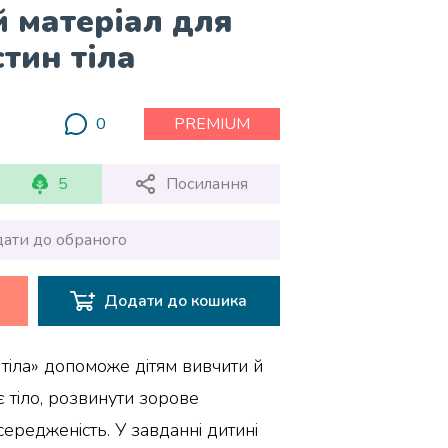
 матеріал для
тин тіла
0
PREMIUM
5
Посилання
ати до обраного
Додати до кошика
тіла» допоможе дітям вивчити й
є тіло, розвинути зорове
осередженість. У завданні дитині