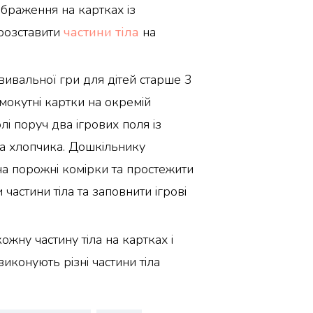
ображення на картках із
розставити
частини тіла
на
ивальної гри для дітей старше 3
ямокутні картки на окремій
олі поруч два ігрових поля із
а хлопчика. Дошкільнику
на порожні комірки та простежити
 частини тіла та заповнити ігрові
ожну частину тіла на картках і
виконують різні частини тіла