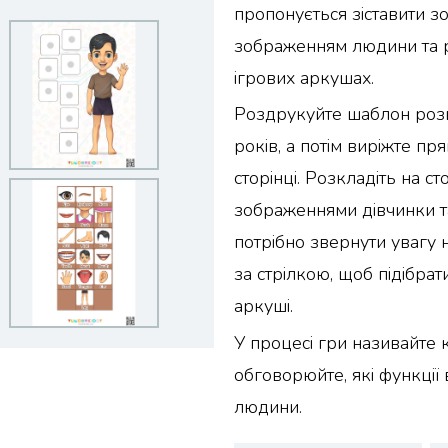
пропонується зіставити з
зображенням людини та 
ігрових аркушах.
Роздрукуйте шаблон розв
років, а потім виріжте пр
сторінці. Розкладіть на ст
зображеннями дівчинки т
потрібно звернути увагу 
за стрілкою, щоб підібрати
аркуші.
У процесі гри називайте к
обговорюйте, які функції 
людини.