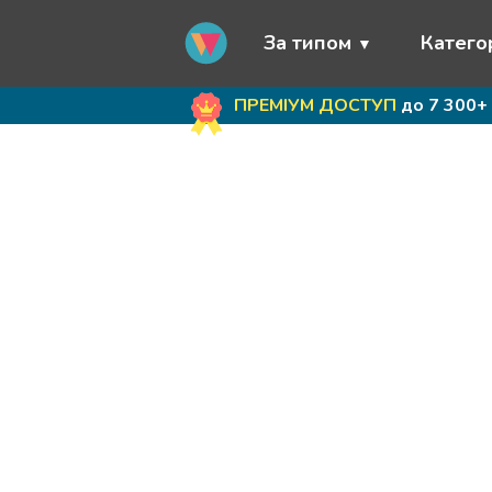
За типом
Категор
ПРЕМІУМ ДОСТУП
до 7 300+ 