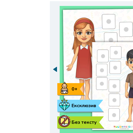
0+
Ексклюзив
Без тексту