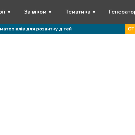
ії
За віком
Тематика
Генерато
матеріалів для розвитку дітей
ОТ