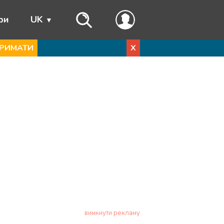
ри
UK
РИМАТИ
X
вимкнути рекламу