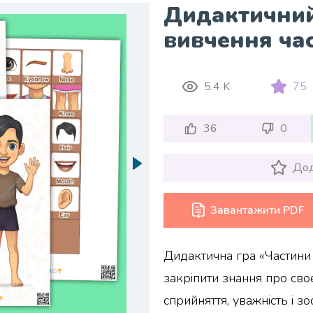
Дидактичний
вивчення час
5.4 K
75
36
0
Дод
Завантажити PDF
Дидактична гра «Частини 
закріпити знання про сво
сприйняття, уважність і з