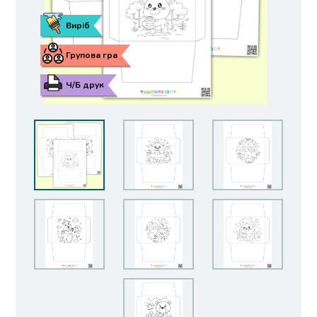
Виріб
Групова гра
Ч/Б друк