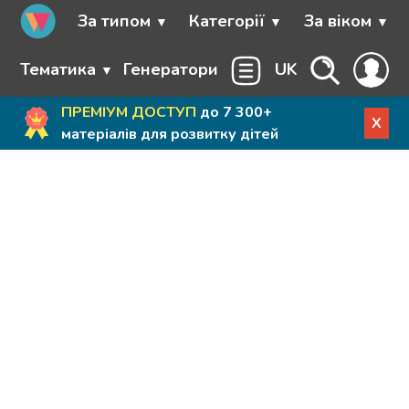
За типом
Категорії
За віком
Тематика
Генератори
UK
ПРЕМІУМ ДОСТУП
до 7 300+
X
матеріалів для розвитку дітей