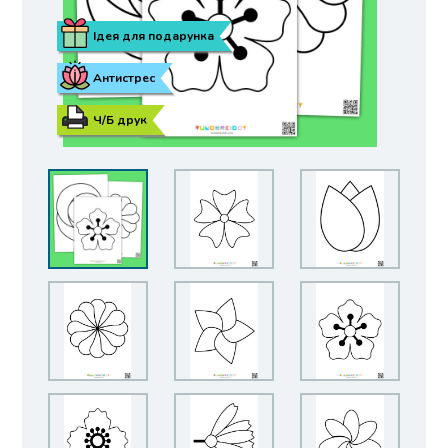
Ідея для подарунка
Антистрес
Ч/Б друк