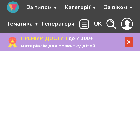
За типом
Категорії
За віком
Тематика
Генератори
UK
ПРЕМІУМ ДОСТУП
до 7 300+
X
матеріалів для розвитку дітей