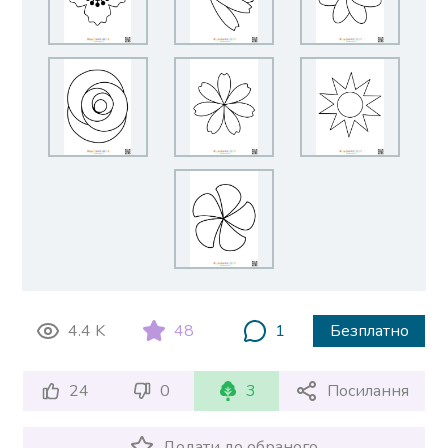
4.4 K
48
1
Безплатно
24
0
3
Посилання
Додати до обраного