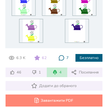
6.3 K
62
7
Безплатно
46
1
4
Посилання
Додати до обраного
Завантажити PDF