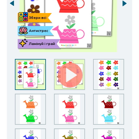
Збери всі
Антистрес
Ламінуй і грай