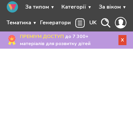
За типом
Категорії
За віком
Тематика
Генератори
UK
ПРЕМІУМ ДОСТУП
до 7 300+
X
матеріалів для розвитку дітей