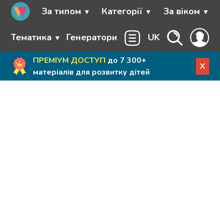
За типом
Категорії
За віком
Тематика
Генератори
UK
ПРЕМІУМ ДОСТУП
до 7 300+
X
матеріалів для розвитку дітей