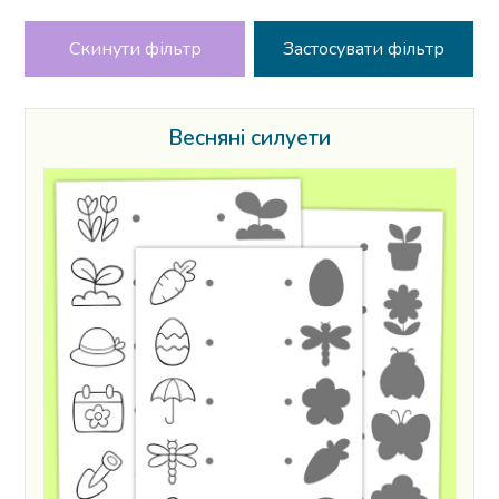
Скинути фільтр
Весняні силуети