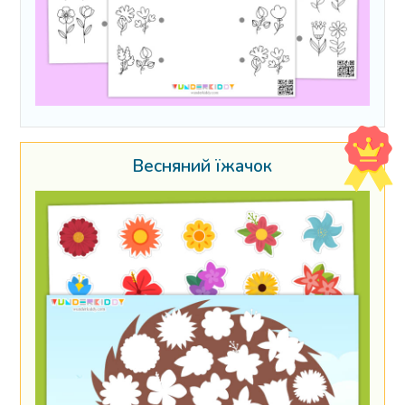
Весняний їжачок