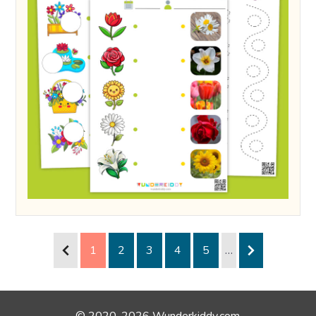
1
2
3
4
5
…
© 2020-2026 Wunderkiddy.com