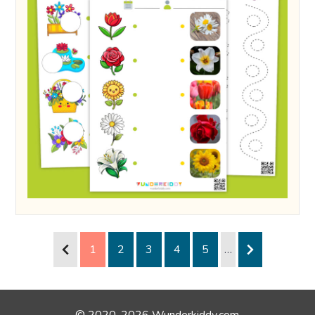
1
2
3
4
5
…
© 2020-2026 Wunderkiddy.com