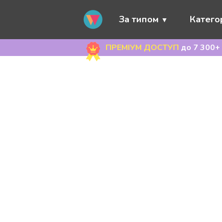
За типом
Категор
ПРЕМІУМ ДОСТУП
до 7 300+ 