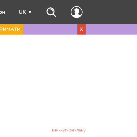
ри
UK
РИМАТИ
X
вимкнути рекламу