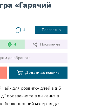
гра «Гарячий
4
Безплатно
4
Посилання
ати до обраного
Додати до кошика
 чай» для розвитку дітей від 5
дії додавання та віднімання в
те безкоштовний матеріал для