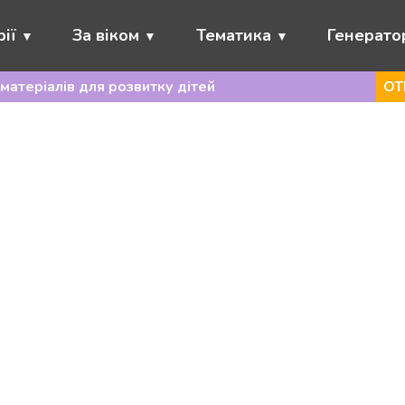
ії
За віком
Тематика
Генерато
матеріалів для розвитку дітей
ОТ