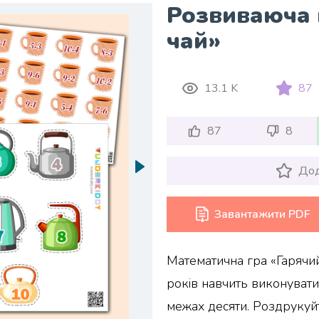
Розвиваюча 
чай»
13.1 K
87
87
8
Дод
Завантажити PDF
Математична гра «Гарячий
років навчить виконувати 
межах десяти. Роздрукуй