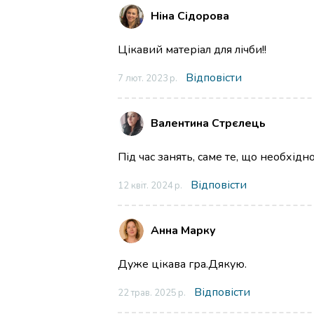
Ніна Сідорова
Цікавий матеріал для лічби!!
Відповісти
7 лют. 2023 р.
Валентина Стрєлець
Під час занять, саме те, що необхідн
Відповісти
12 квіт. 2024 р.
Анна Марку
Дуже цікава гра.Дякую.
Відповісти
22 трав. 2025 р.