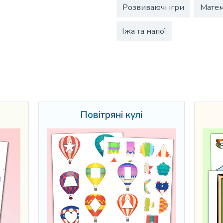
Розвиваючі ігри
Матем
Їжа та напої
Повітряні кулі