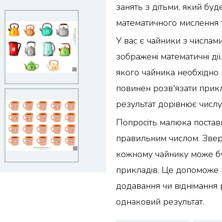
занять з дітьми, який бу
математичного мислення т
У вас є чайники з числами
зображені математичні дії
якого чайника необхідно 
повинен розв'язати прик
результат дорівнює числу
Попросіть малюка постави
правильним числом. Звер
кожному чайнику може бу
прикладів. Це допоможе 
додавання чи віднімання 
однаковий результат.