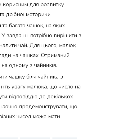
де корисним для розвитку
а дрібної моторики.
 та багато чашок, на яких
. У завданні потрібно вирішити з
налити чай. Для цього, малюк
лади на чашках. Отриманий
 на одному з чайників.
ти чашку біля чайника з
ніть увагу малюка, що число на
ти відповіддю до декількох
наочно продемонструвати, що
різних чисел може мати