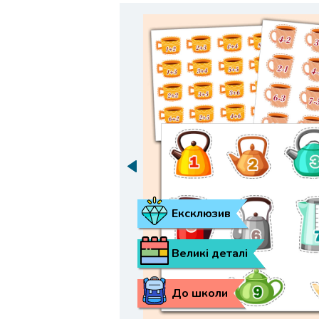
Ексклюзив
Великі деталі
До школи