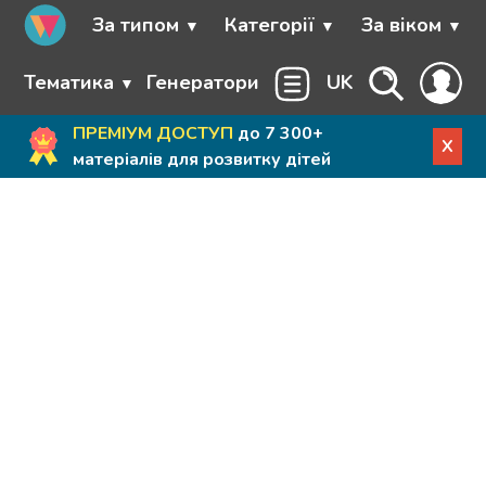
За типом
Категорії
За віком
Тематика
Генератори
UK
ПРЕМІУМ ДОСТУП
до 7 300+
X
матеріалів для розвитку дітей