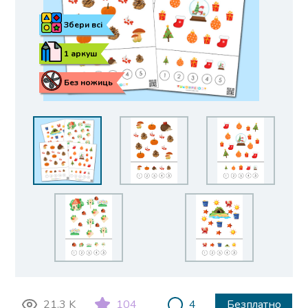
Збери всі
1 аркуш
Без ножиць
21.3 K
104
4
Безплатно