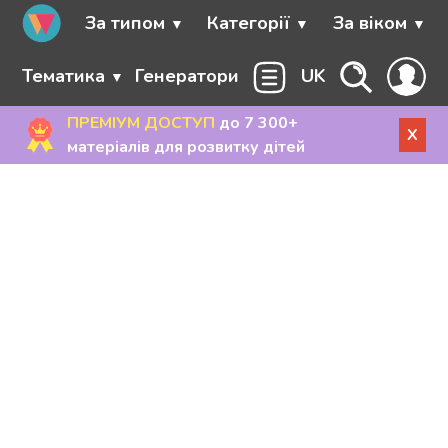
За типом
Категорії
За віком
Тематика
Генератори
UK
ПРЕМІУМ ДОСТУП
до 7 300+
X
матеріалів для розвитку дітей