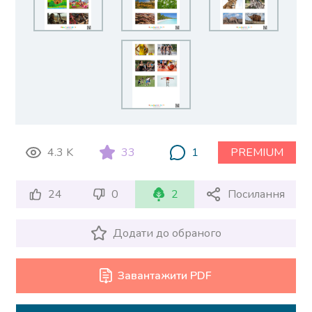
4.3 K
33
1
PREMIUM
24
0
2
Посилання
Додати до обраного
Завантажити PDF