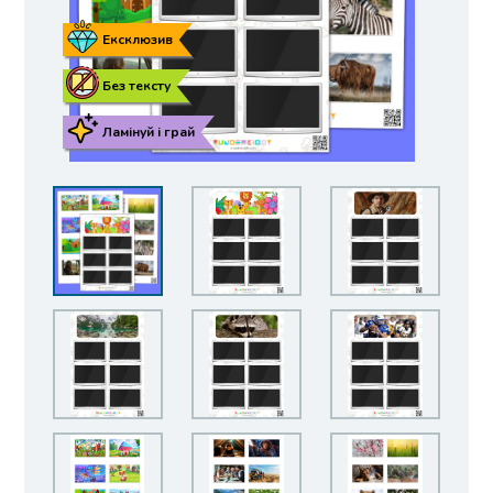
Ексклюзив
Без тексту
Ламінуй і грай