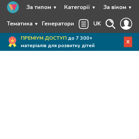
За типом
Категорії
За віком
Тематика
Генератори
UK
ПРЕМІУМ ДОСТУП
до 7 300+
X
матеріалів для розвитку дітей