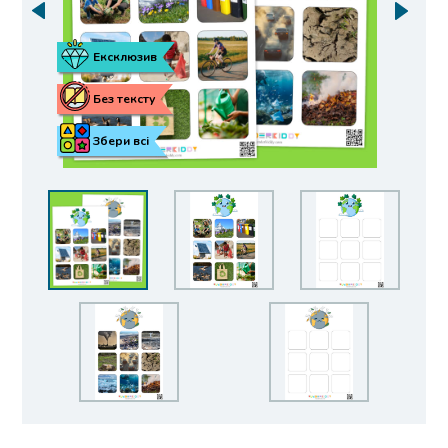
Ексклюзив
Без тексту
Збери всі