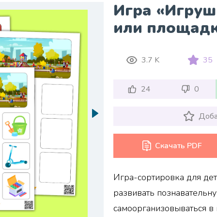
Игра «Игруш
или площад
3.7 K
35
24
0
Доба
Скачать PDF
Игра-сортировка для дет
развивать познавательну
самоорганизовываться в