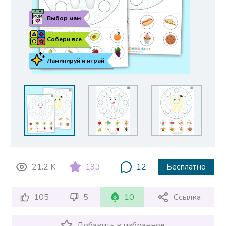
Выбор мам
Собери все
Ламинируй и играй
21.2 K
193
12
Бесплатно
105
5
10
Ссылка
Добавить в избранное