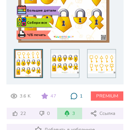
Большие детали
Собери все
Ч/Б печать
3.6 K
47
1
PREMIUM
22
0
3
Ссылка
Добавить в избранное