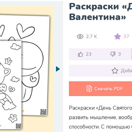
Раскраски «
Валентина»
2.7 K
37
23
3
Доба
Скачать PDF
Раскраски «День Святого
развить мышление, вооб
способности. С помощью 