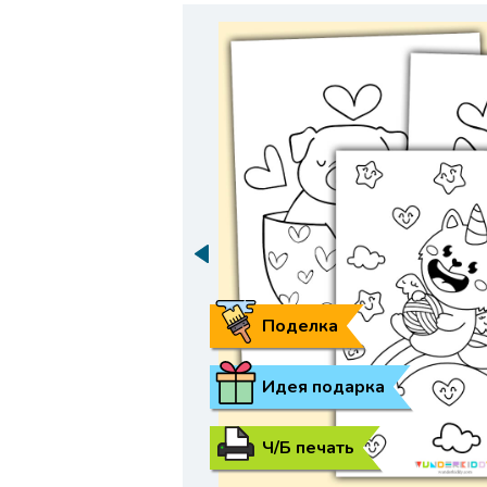
Поделка
Идея подарка
Ч/Б печать