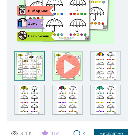
Выбор мам
1 лист
Без ножниц
9.4 K
154
4
Бесплатно