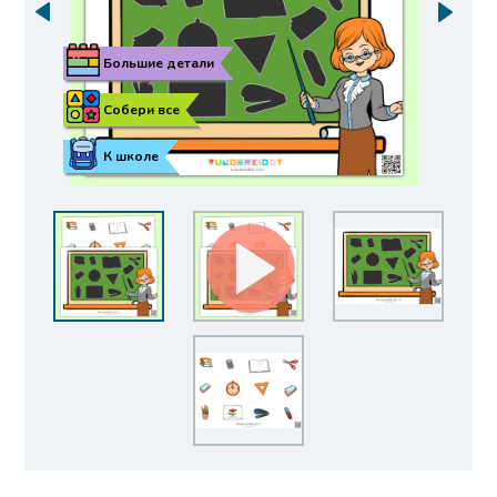
Большие детали
Собери все
К школе