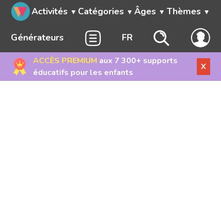
Activités
Catégories
Âges
Thèmes
Générateurs
FR
ACCÈS PREMIUM
aux 7 300+ supports
X
éducatifs pour les enfants