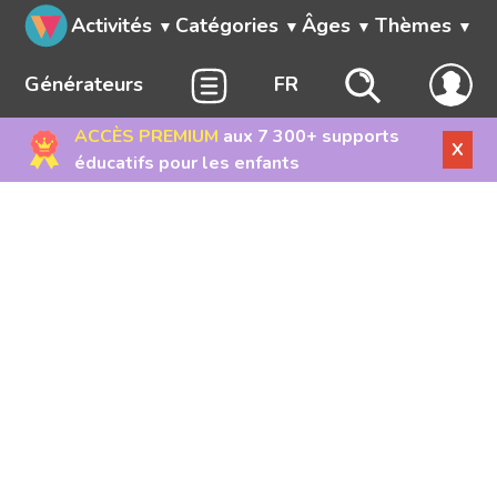
Activités
Catégories
Âges
Thèmes
Générateurs
FR
ACCÈS PREMIUM
aux 7 300+ supports
X
éducatifs pour les enfants